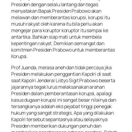
Presiden dengan selalu lantang dan tegas
menyatakan Bapak Presiden Prabowo akan
melawan dan memberantas korupsi, korupsi itu
musuh rakyat oleh karena itu bila perlu akan
mengejar para koruptor koruptor itu sampai ke
antartika. Bahkan siap mati untuk membela
kepentingan rakyat. Demikian semangat dan
komitmen Presiden Prabowo untuk memberantas
Korupsi.
Prof Juanda, merasa aneh dan tidak percaya jika
Presiden melakukan penggantian Kapolri di saat
saat Kapolri Jenderal Listyo Sigit Prabowo beserta
jajarannya tegak lurus melaksanakan arahan
Presiden dalam pemberantasan korupsi, apalagi
kasus dugaan korupsi ini sangat besar nilainya dan
tersangkanya adalah eks pejabat tinggi penegak
hukum yang sangat strategis. Apa yang dilakukan
Kapolri tersebut sepantasnya atau selayaknya
Presiden memberikan dukungan penuh dan