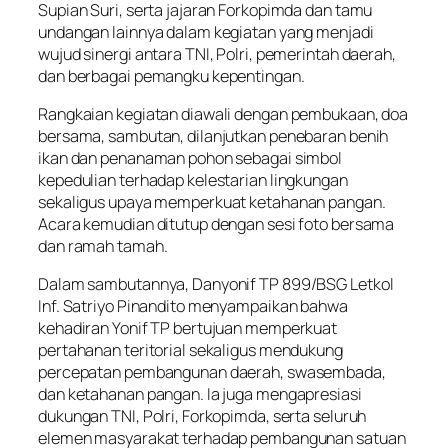
Supian Suri, serta jajaran Forkopimda dan tamu
undangan lainnya dalam kegiatan yang menjadi
wujud sinergi antara TNI, Polri, pemerintah daerah,
dan berbagai pemangku kepentingan.
Rangkaian kegiatan diawali dengan pembukaan, doa
bersama, sambutan, dilanjutkan penebaran benih
ikan dan penanaman pohon sebagai simbol
kepedulian terhadap kelestarian lingkungan
sekaligus upaya memperkuat ketahanan pangan.
Acara kemudian ditutup dengan sesi foto bersama
dan ramah tamah.
Dalam sambutannya, Danyonif TP 899/BSG Letkol
Inf. Satriyo Pinandito menyampaikan bahwa
kehadiran Yonif TP bertujuan memperkuat
pertahanan teritorial sekaligus mendukung
percepatan pembangunan daerah, swasembada,
dan ketahanan pangan. Ia juga mengapresiasi
dukungan TNI, Polri, Forkopimda, serta seluruh
elemen masyarakat terhadap pembangunan satuan