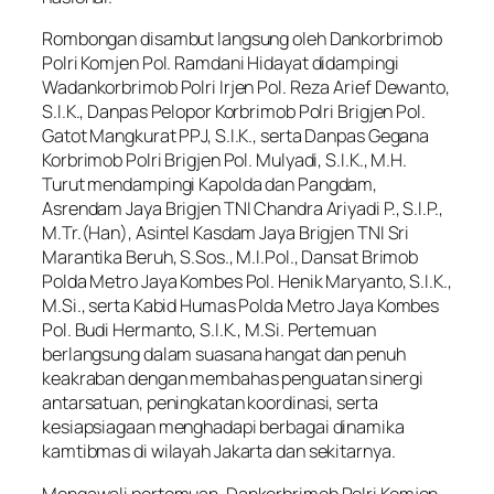
Rombongan disambut langsung oleh Dankorbrimob
Polri Komjen Pol. Ramdani Hidayat didampingi
Wadankorbrimob Polri Irjen Pol. Reza Arief Dewanto,
S.I.K., Danpas Pelopor Korbrimob Polri Brigjen Pol.
Gatot Mangkurat PPJ, S.I.K., serta Danpas Gegana
Korbrimob Polri Brigjen Pol. Mulyadi, S.I.K., M.H.
Turut mendampingi Kapolda dan Pangdam,
Asrendam Jaya Brigjen TNI Chandra Ariyadi P., S.I.P.,
M.Tr.(Han), Asintel Kasdam Jaya Brigjen TNI Sri
Marantika Beruh, S.Sos., M.I.Pol., Dansat Brimob
Polda Metro Jaya Kombes Pol. Henik Maryanto, S.I.K.,
M.Si., serta Kabid Humas Polda Metro Jaya Kombes
Pol. Budi Hermanto, S.I.K., M.Si. Pertemuan
berlangsung dalam suasana hangat dan penuh
keakraban dengan membahas penguatan sinergi
antarsatuan, peningkatan koordinasi, serta
kesiapsiagaan menghadapi berbagai dinamika
kamtibmas di wilayah Jakarta dan sekitarnya.
Mengawali pertemuan, Dankorbrimob Polri Komjen