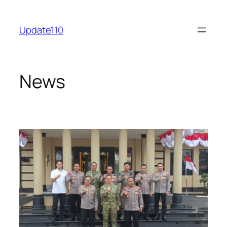
Skip
to
Update110
content
News