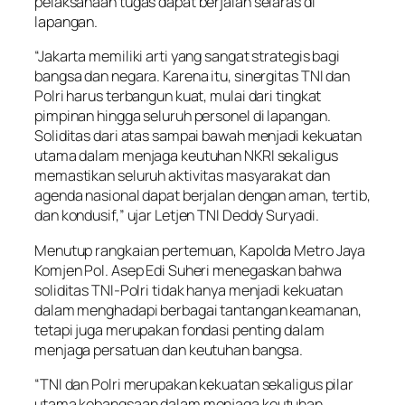
pelaksanaan tugas dapat berjalan selaras di
lapangan.
“Jakarta memiliki arti yang sangat strategis bagi
bangsa dan negara. Karena itu, sinergitas TNI dan
Polri harus terbangun kuat, mulai dari tingkat
pimpinan hingga seluruh personel di lapangan.
Soliditas dari atas sampai bawah menjadi kekuatan
utama dalam menjaga keutuhan NKRI sekaligus
memastikan seluruh aktivitas masyarakat dan
agenda nasional dapat berjalan dengan aman, tertib,
dan kondusif,” ujar Letjen TNI Deddy Suryadi.
Menutup rangkaian pertemuan, Kapolda Metro Jaya
Komjen Pol. Asep Edi Suheri menegaskan bahwa
soliditas TNI-Polri tidak hanya menjadi kekuatan
dalam menghadapi berbagai tantangan keamanan,
tetapi juga merupakan fondasi penting dalam
menjaga persatuan dan keutuhan bangsa.
“TNI dan Polri merupakan kekuatan sekaligus pilar
utama kebangsaan dalam menjaga keutuhan