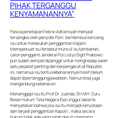
PIHAK TERGANGGU
KENYAMANANNYA”
Pasca penetapan Febrie Adriansyah menjadi
tersangka oleh penyidik Polri, berhembus kencang
isu untuk melakukan penggantian Kapolri.
Memperkuat isu tersebut muncul isu tambahan,
calon pengganti Jenderal Pol Listyo Sigit Prabowo
pun sudah sempat dipanggil untuk menghadap salah
satu pejabat penting dan berpengaruh di Republik
ini, namanya isu tentu kebenarannya masih belum
dapat dipertanggungjawabkan. Namun bisa juga
mengandung kebenaran.
Menanggapi isu itu Prof Dr. Juanda, SH.MH. Guru
Besar Hukum Tata Negara Esa Unggul Jakarta
menyatakan bahwa jika isu itu menjadi kenyataan.
dan terjadi penggantian Kapolri , maka secara
hukum tidak ada yang salah dan itu memang