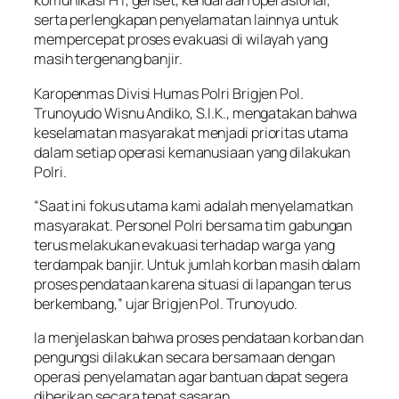
komunikasi HT, genset, kendaraan operasional,
serta perlengkapan penyelamatan lainnya untuk
mempercepat proses evakuasi di wilayah yang
masih tergenang banjir.
Karopenmas Divisi Humas Polri Brigjen Pol.
Trunoyudo Wisnu Andiko, S.I.K., mengatakan bahwa
keselamatan masyarakat menjadi prioritas utama
dalam setiap operasi kemanusiaan yang dilakukan
Polri.
“Saat ini fokus utama kami adalah menyelamatkan
masyarakat. Personel Polri bersama tim gabungan
terus melakukan evakuasi terhadap warga yang
terdampak banjir. Untuk jumlah korban masih dalam
proses pendataan karena situasi di lapangan terus
berkembang,” ujar Brigjen Pol. Trunoyudo.
Ia menjelaskan bahwa proses pendataan korban dan
pengungsi dilakukan secara bersamaan dengan
operasi penyelamatan agar bantuan dapat segera
diberikan secara tepat sasaran.