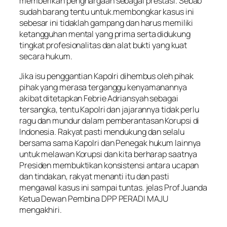
memberikan penghargaan sebagai prestasi. Sebab
sudah barang tentu untuk.membongkar kasus ini
sebesar ini tidaklah gampang dan harus memiliki
ketangguhan mental yang prima serta didukung
tingkat profesionalitas dan alat bukti yang kuat
secara hukum.
Jika isu penggantian Kapolri dihembus oleh pihak
pihak yang merasa terganggu kenyamanannya
akibat ditetapkan Febrie Adriansyah sebagai
tersangka, tentu Kapolri dan jajarannya tidak perlu
ragu dan mundur dalam pemberantasan Korupsi di
Indonesia. Rakyat pasti mendukung dan selalu
bersama sama Kapolri dan Penegak hukum lainnya
untuk melawan Korupsi dan kita berharap saatnya
Presiden membuktikan konsistensi antara ucapan
dan tindakan, rakyat menanti itu dan pasti
mengawal kasus ini sampai tuntas. jelas Prof Juanda
Ketua Dewan Pembina DPP PERADI MAJU
mengakhiri.