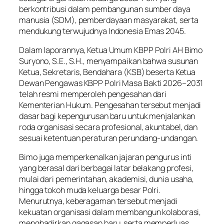
berkontribusi dalam pembangunan sumber daya
manusia (SDM), pemberdayaan masyarakat, serta
mendukung terwujudnya Indonesia Emas 2045.
Dalam laporannya, Ketua Umum KBPP Polri AH Bimo
Suryono, S.E., S.H., menyampaikan bahwa susunan
Ketua, Sekretaris, Bendahara (KSB) beserta Ketua
Dewan Pengawas KBPP Polri Masa Bakti 2026–2031
telah resmi memperoleh pengesahan dari
Kementerian Hukum. Pengesahan tersebut menjadi
dasar bagi kepengurusan baru untuk menjalankan
roda organisasi secara profesional, akuntabel, dan
sesuai ketentuan peraturan perundang-undangan.
Bimo juga memperkenalkan jajaran pengurus inti
yang berasal dari berbagai latar belakang profesi,
mulai dari pemerintahan, akademisi, dunia usaha,
hingga tokoh muda keluarga besar Polri.
Menurutnya, keberagaman tersebut menjadi
kekuatan organisasi dalam membangun kolaborasi,
menghadirkan gagasan baru, serta memperluas