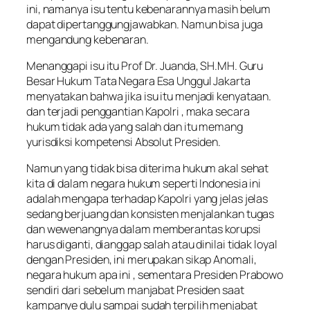
ini, namanya isu tentu kebenarannya masih belum
dapat dipertanggungjawabkan. Namun bisa juga
mengandung kebenaran.
Menanggapi isu itu Prof Dr. Juanda, SH.MH. Guru
Besar Hukum Tata Negara Esa Unggul Jakarta
menyatakan bahwa jika isu itu menjadi kenyataan.
dan terjadi penggantian Kapolri , maka secara
hukum tidak ada yang salah dan itu memang
yurisdiksi kompetensi Absolut Presiden.
Namun yang tidak bisa diterima hukum akal sehat
kita di dalam negara hukum seperti Indonesia ini
adalah mengapa terhadap Kapolri yang jelas jelas
sedang berjuang dan konsisten menjalankan tugas
dan wewenangnya dalam memberantas korupsi
harus diganti, dianggap salah atau dinilai tidak loyal
dengan Presiden, ini merupakan sikap Anomali,
negara hukum apa ini , sementara Presiden Prabowo
sendiri dari sebelum manjabat Presiden saat
kampanye dulu sampai sudah terpilih menjabat