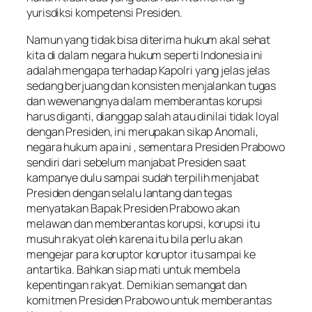
yurisdiksi kompetensi Presiden.
Namun yang tidak bisa diterima hukum akal sehat
kita di dalam negara hukum seperti Indonesia ini
adalah mengapa terhadap Kapolri yang jelas jelas
sedang berjuang dan konsisten menjalankan tugas
dan wewenangnya dalam memberantas korupsi
harus diganti, dianggap salah atau dinilai tidak loyal
dengan Presiden, ini merupakan sikap Anomali,
negara hukum apa ini , sementara Presiden Prabowo
sendiri dari sebelum manjabat Presiden saat
kampanye dulu sampai sudah terpilih menjabat
Presiden dengan selalu lantang dan tegas
menyatakan Bapak Presiden Prabowo akan
melawan dan memberantas korupsi, korupsi itu
musuh rakyat oleh karena itu bila perlu akan
mengejar para koruptor koruptor itu sampai ke
antartika. Bahkan siap mati untuk membela
kepentingan rakyat. Demikian semangat dan
komitmen Presiden Prabowo untuk memberantas