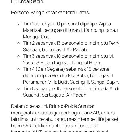
III Sungai Sapih.
Personel yang dikerahkan terdiri atas:
Tim 1 sebanyak 10 personel dipimpin Aipda
Masrizal, bertugas di Kuranji, Kampung Lapau
Munggu Guo.
Tim 2 sebanyak 13 personel dipimpin Iptu Ferry
Siahaan, bertugas di Air Pacah.
Tim 3 sebanyak 18 personel dipimpin Iptu M.
Yusuf, S.H., bertugas di Tunggul Hitam.
Tim 4 (Den Gegana) sebanyak 15 personel
dipimpin Ipda Hendra Eka Putra, bertugas di
Perumahan Villa Bukit Gading III, Sungai Sapih.
Tim 5 sebanyak 15 personel dipimpin Ipda Andi
Susandi, bertugas di Air Pacah.
Dalam operasi ini, Brimob Polda Sumbar
mengerahkan berbagai perlengkapan SAR, antara
lain lima unit perahu karet, mesin tempel, life jacket,
helm SAR, tali karmantel, pelampung, alat